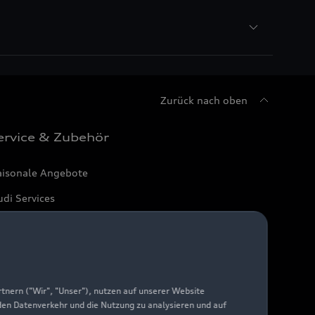
Zurück nach oben
ervice & Zubehör
aisonale Angebote
di Services
arantie
di digital services
yAudi
nern ("Wir", "Unser"), nutzen auf unserer Website
 den Datenverkehr und die Nutzung zu analysieren und auf