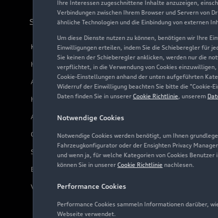
Ihre Interessen zugeschnittene Inhalte anzuzeigen, einsc
Verbindungen zwischen Ihrem Browser und Servern von Dri
Support
ähnliche Technologien und die Einbindung von externen In
Um diese Dienste nutzen zu können, benötigen wir Ihre Einw
Kundenservice
Einwilligungen erteilen, indem Sie die Schieberegler für j
Sie keinen der Schieberegler anklicken, werden nur die no
Händlersuche
verpflichtet, in die Verwendung von Cookies einzuwilligen,
Cookie-Einstellungen anhand der unten aufgeführten Kateg
Audi Code
Widerruf der Einwilligung beachten Sie bitte die "Cookie
Daten finden Sie in unserer
Cookie Richtlinie
, unserem
Dat
Häufige Fragen (FAQ)
Audi Online Beratung
Notwendige Cookies
Online-Terminvereinbarung
Notwendige Cookies werden benötigt, um Ihnen grundlegen
Fahrzeugkonfigurator oder der Ensighten Privacy Manager
Servicekontakt
und wenn ja, für welche Kategorien von Cookies Benutzer 
können Sie in unserer
Cookie Richtlinie
nachlesen.
Bordbuch & Bedienungsanleitungen
Performance Cookies
Verträge kündigen
Performance Cookies sammeln Informationen darüber, wie 
Webseite verwendet.