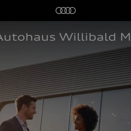
Startseite
utohaus Willibald M